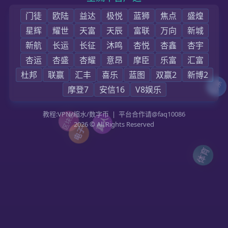
首页
企业介绍
集团业务