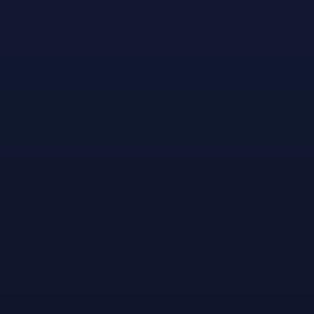
集团业务
应用指南
企业介绍
杏运账号注册申请